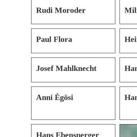
Rudi Moroder
Mil
Paul Flora
Hei
Josef Mahlknecht
Han
Anni Ègösi
Han
Hans Ebensperger