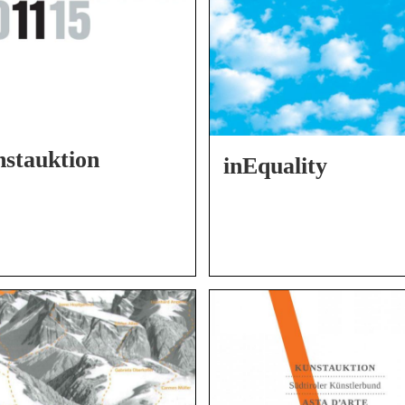
stauktion
inEquality