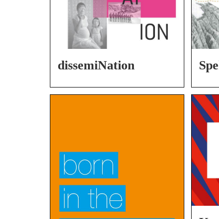
dissemiNation
Spe