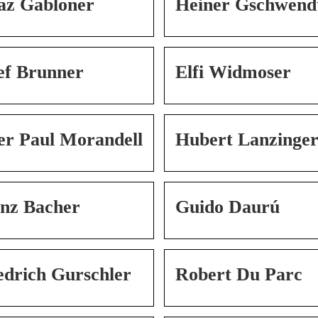
az Gabloner
Heiner Gschwend
ef Brunner
Elfi Widmoser
er Paul Morandell
Hubert Lanzinge
nz Bacher
Guido Daurú
edrich Gurschler
Robert Du Parc