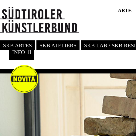
ARTE
SKB ARTES
SKB ATELIERS
SKB LAB / SKB RE
INFO