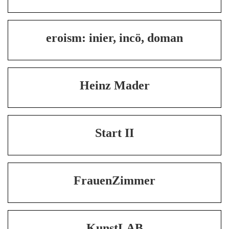
eroism: inier, incö, doman
Heinz Mader
Start II
FrauenZimmer
KunstLAB