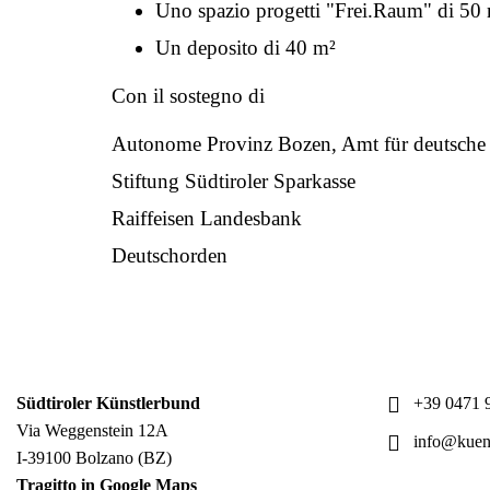
Uno spazio progetti "Frei.Raum" di 50
Un deposito di 40 m²
Con il sostegno di
Autonome Provinz Bozen, Amt für deutsche
Stiftung Südtiroler Sparkasse
Raiffeisen Landesbank
Deutschorden
Südtiroler Künstlerbund
+39 0471 9
Via Weggenstein 12A
info@kuens
I-39100 Bolzano (BZ)
Tragitto in Google Maps