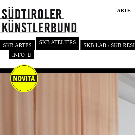
ARTE
SKB ATELIERS
SKB ARTES
SKB LAB / SKB RE
INFO