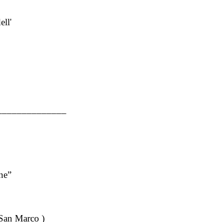
ell'
______________
ne”
 San Marco )