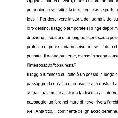
Oggetti scultorei in vetro, bronzo e carta rimandan
archeologici sottratti alla terra con scavi e perfo
fossili. Per descrivere la storia dell’uomo e del s
loro destino. Il raggio temporale si dirige dapprim
direzione. I residui di un’origine sconosciuta po
profetico eppure stentano a rivelare se il futuro c
passato. Il nostro presente, messo in scena come 
l’interrogativo “cosa resta?
Il raggio luminoso sul tetto è un possibile luogo d
passaggio da un’altra dimensione alla nostra. L
sopra il pavimento assicura la discesa all’interno
passaggio, un foro nel muro di neve, rivela l’archi
Nell’Antartico, il continente del ghiaccio perenne,