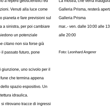
o a reperti geoscientifici ed
La mostra, che verrà inaugura
razioni. Venuti alla luce come
Galleria Prisma, resterà aperta
uo pianeta e fare previsioni sul
Galleria Prisma
a a sinistra, per poi cambiare
mar..- ven. dalle 10:00 alle 1
ssiedono un potenziale
alle 20:00
he citano non sia forse già
il passato futuro, pone
Foto: Leonhard Angerer
i giunzione, uno scivolo per il
a fune che termina appena
 dello spazio espositivo. Un
tettura idraulica.
 si ritrovano tracce di ingressi