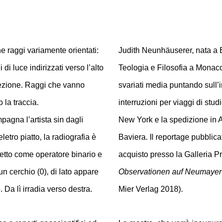
 raggi variamente orientati:
Judith Neunhäuserer, nata a B
i di luce indirizzati verso l’alto
Teologia e Filosofia a Monaco 
oiezione. Raggi che vanno
svariati media puntando sull’i
 la traccia.
interruzioni per viaggi di stu
pagna l’artista sin dagli
New York e la spedizione in A
etro piatto, la radiografia è
Baviera. Il reportage pubblica
letto come operatore binario e
acquisto presso la Galleria 
 un cerchio (0), di lato appare
Observationen auf Neumayer I
Da lì irradia verso destra.
Mier Verlag 2018).