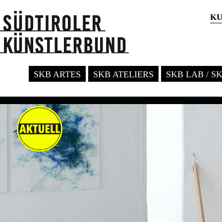
KU
SKB ARTES
SKB ATELIERS
SKB LAB / S