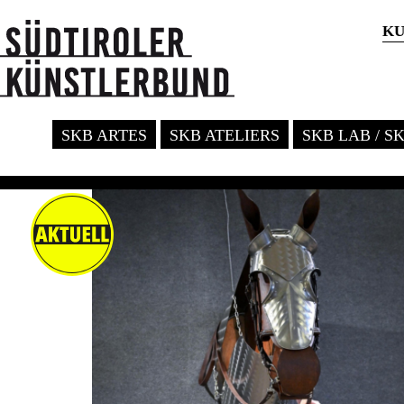
KU
SKB ARTES
SKB ATELIERS
SKB LAB / S