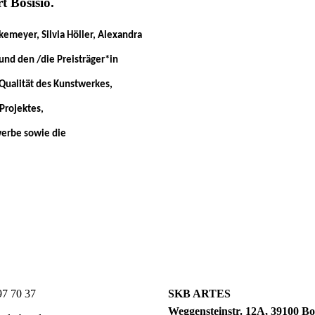
t Bosisio.
kemeyer, Silvia Höller, Alexandra
 und den /die Preisträger*in
 Qualität des Kunstwerkes,
Projektes,
erbe sowie die
7 70 37
SKB ARTES
Weggensteinstr. 12A, 39100 Bo