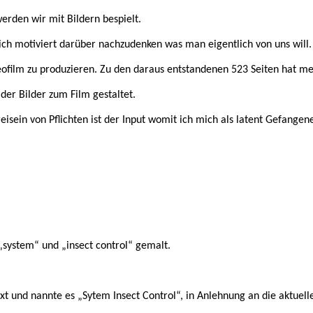
rden wir mit Bildern bespielt.
h motiviert darüber nachzudenken was man eigentlich von uns will. 
eofilm zu produzieren. Zu den daraus entstandenen 523 Seiten hat m
er Bilder zum Film gestaltet.
reisein von Pflichten ist der Input womit ich mich als latent Gefangen
„system“ und „insect control“ gemalt.
t und nannte es „Sytem Insect Control“, in Anlehnung an die aktuell