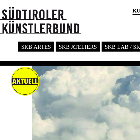
KU
SKB ARTES
SKB ATELIERS
SKB LAB / S