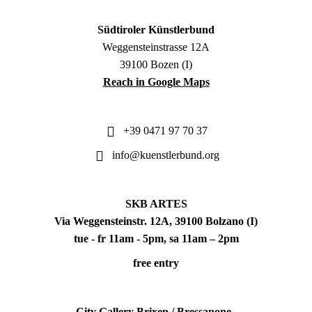
Südtiroler Künstlerbund
Weggensteinstrasse 12A
39100 Bozen (I)
Reach in Google Maps
+39 0471 97 70 37
info@kuenstlerbund.org
SKB ARTES
Via Weggensteinstr. 12A, 39100 Bolzano (I)
tue - fr 11am - 5pm, sa 11am – 2pm
free entry
City Gallery Brixen / Bressanone