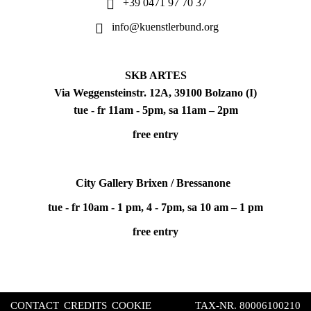
+39 0471 97 70 37
info@kuenstlerbund.org
SKB ARTES
Via Weggensteinstr. 12A, 39100 Bolzano (I)
tue - fr 11am - 5pm, sa 11am – 2pm
free entry
City Gallery Brixen / Bressanone
tue - fr 10am - 1 pm, 4 - 7pm, sa 10 am – 1 pm
free entry
CONTACT
CREDITS
COOKIE
TAX-NR. 80006100210